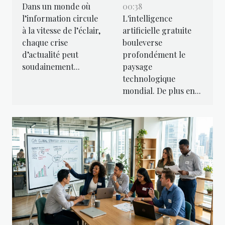
Dans un monde où
00:38
une
gratuite
l’information circule
L'intelligence
opportunité
révolutionne-
à la vitesse de l’éclair,
artificielle gratuite
marketing
t-elle l'accès
chaque crise
bouleverse
inattendue ?
aux
d’actualité peut
profondément le
technologies ?
soudainement...
paysage
technologique
mondial. De plus en...