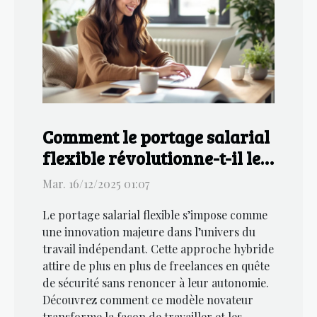
Comment le portage salarial
flexible révolutionne-t-il le
marché du freelance ?
Mar. 16/12/2025 01:07
Le portage salarial flexible s’impose comme
une innovation majeure dans l’univers du
travail indépendant. Cette approche hybride
attire de plus en plus de freelances en quête
de sécurité sans renoncer à leur autonomie.
Découvrez comment ce modèle novateur
transforme la façon de travailler et les...