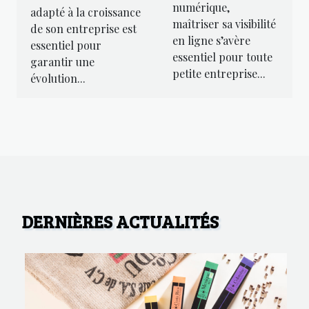
pour votre
numérique,
adapté à la croissance
optimiser leur
développement
maîtriser sa visibilité
de son entreprise est
présence en
d'entreprise ?
en ligne s’avère
essentiel pour
ligne ?
essentiel pour toute
garantir une
petite entreprise...
évolution...
DERNIÈRES ACTUALITÉS