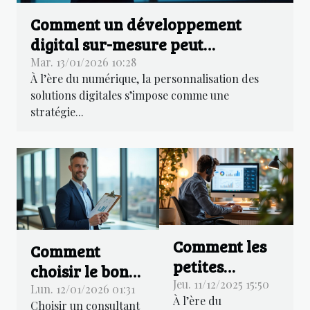
Comment un développement
digital sur-mesure peut
transformer votre entreprise ?
Mar. 13/01/2026 10:28
À l’ère du numérique, la personnalisation des
solutions digitales s’impose comme une
stratégie...
Comment les
Comment
petites
choisir le bon
entreprises
Jeu. 11/12/2025 15:50
consultant
Lun. 12/01/2026 01:31
À l’ère du
peuvent
Choisir un consultant