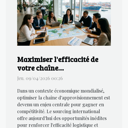
Maximiser l'efficacité de
votre chaîne
d'approvisionnement grâce
Jeu. 09/04/2026 00:26
au sourcing international
Dans un contexte économique mondialisé,
optimiser la chaîne d'approvisionnement est
devenu un enjeu centrale pour gagner en
compétitivité. Le sourcing international
offre aujourd'hui des opportunités inédites
pour renforcer l'efficacité logistique et