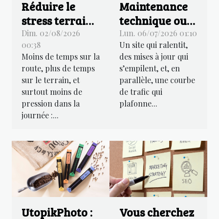
Réduire le
Maintenance
stress terrain
technique ou
grâce à une
référencement
Dim. 02/08/2026
Lun. 06/07/2026 01:10
00:38
Un site qui ralentit,
gestion
naturel : le
Moins de temps sur la
des mises à jour qui
d'intervention
dilemme des
route, plus de temps
s’empilent, et, en
optimisée
chefs de projet
sur le terrain, et
parallèle, une courbe
web
surtout moins de
de trafic qui
pression dans la
plafonne...
journée :...
UtopikPhoto :
Vous cherchez