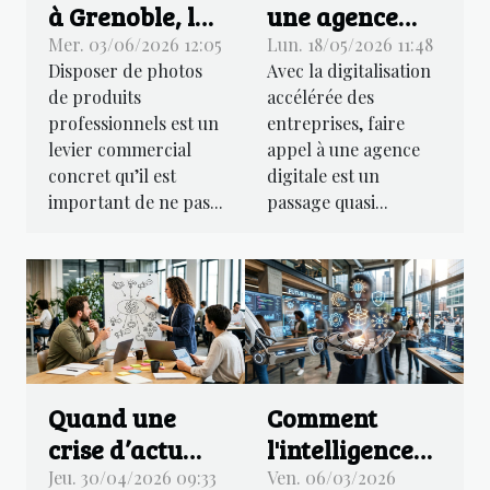
à Grenoble, les
une agence
entreprises
digitale à
Mer. 03/06/2026 12:05
Lun. 18/05/2026 11:48
Disposer de photos
Avec la digitalisation
confient leurs
Rouen ?
de produits
accélérée des
photos de
Contactez
professionnels est un
entreprises, faire
produits à ce
Agence IDEO !
levier commercial
appel à une agence
photographe
concret qu’il est
digitale est un
indépendant !
important de ne pas...
passage quasi...
Quand une
Comment
crise d’actu
l'intelligence
devient-elle
artificielle
Jeu. 30/04/2026 09:33
Ven. 06/03/2026