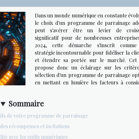
Dans un monde numérique en constante évolu
le choix d'un programme de parrainage ad
peut s'avérer être un levier de crois
significatif pour de nombreuses entreprise
2024, cette démarche s'inscrit comme
stratégie incontournable pour fidéliser la cli
et étendre sa portée sur le marché. Cet 
propose donc un éclairage sur les critèr
sélection d'un programme de parrainage opt
en mettant en lumière les facteurs à consi
Sommaire
ectifs de votre programme de parrainage
 des récompenses et incitations
ité avec les outils numériques