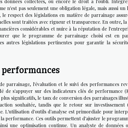
es données collectées, ou encore le droit à l'oubli. Intégre
e n'est pas seulement une obligation légale, mais aussi un l
t, le respect des législations en matière de parrainage assur
elles sont traitées avec rigueur et transparence. En outre, l
ancières considérables et nuire à la réputation de l'entrepri
surer que le programme de parrainage choisi est en par
es autres législations pertinentes pour garantir la sécurit
es performances
e parrainage, l'évaluation et le suivi des performances rev
é de s'appuyer sur des indicateurs clés de performance (K
 plus significatifs, le taux de conversion des parrainages illus
 action souhaitée, tandis que le retour sur investissement 
 L'utilisation d'outils d'analyse est primordiale pour interp
 la performance. Ces outils permettent d'ajuster le program
 ainsi une optimisation continue. Un analyste de données 