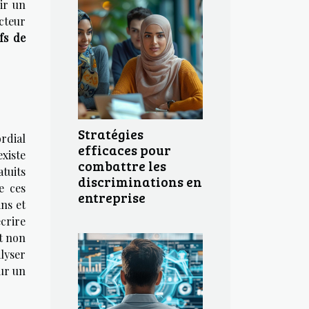
ir un
cteur
ifs de
Stratégies
rdial
efficaces pour
existe
combattre les
tuits
discriminations en
e ces
entreprise
ns et
écrire
nt non
lyser
our un