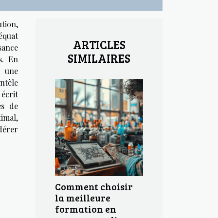
tion,
équat
ARTICLES
sance
SIMILAIRES
s. En
 une
entèle
écrit
es de
imal,
dérer
Comment choisir
la meilleure
formation en