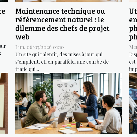
ce
Maintenance technique ou
Ut
référencement naturel : le
en
dilemme des chefs de projet
ph
web
ph
sur
Lun. 06/07/2026 01:10
Mer
s
Un site qui ralentit, des mises à jour qui
Dis
s’empilent, et, en parallèle, une courbe de
est
trafic qui...
imp