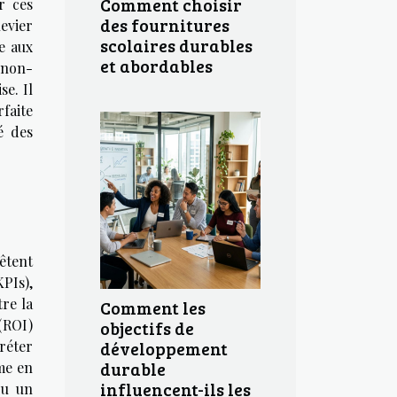
Comment choisir
r ces
des fournitures
evier
scolaires durables
e aux
et abordables
a non-
se. Il
faite
é des
êtent
PIs),
tre la
Comment les
(ROI)
objectifs de
développement
réter
durable
me en
influencent-ils les
ou un