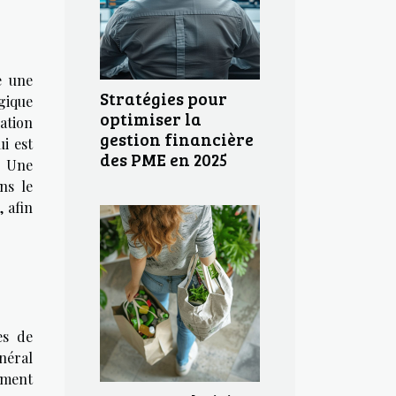
e une
Stratégies pour
gique
optimiser la
ation
gestion financière
ui est
des PME en 2025
. Une
ns le
, afin
es de
néral
ement