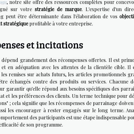
age
, notre site offre des ressources complètes pour concevo
igné sur votre
stratégie de marque
. L'expertise d'un dire
ng peut être déterminante dans l'élaboration de vos
object
t stratégique
profitable à votre entreprise.
nses et incitations
 dépend grandement des récompenses offertes. Il est primo
 et en adéquation avec les attentes de la clientèle cible. Il 
s remises sur achats futurs, les articles promotionnels gra
 être échangés contre des produits ou services. Chacune d
r garantir qu'elle répond aux besoins spécifiques des parrai
chat et les préférences des clients. Un terme technique pour d
ions" ; cela signifie que les récompenses de parrainage doive
ussi les encourager à rester engagés sur le long terme. Ana
e comportement des participants est une étape indispensable p
l'efficacité de son programme.